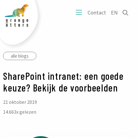
tters
Ope
Contact
EN
ogo
Open
het
mobiel
zoe
menu
form
alle blogs
SharePoint intranet: een goede
keuze? Bekijk de voorbeelden
21 oktober 2019
14.663
x gelezen