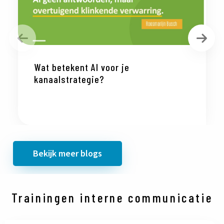
Vorige
Vol
Wat betekent AI voor je
kanaalstrategie?
Bekijk meer blogs
Trainingen interne communicatie