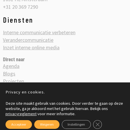
+31 20 369 7290
Diensten
Interne communicatie verbeteren
Verandercommunicatie
Inzet interne online media
Direct naar
Agenda
Blogs
Projecten
Veranderkleuren
Privacy en cookies.
Vacatures
Deze site maakt gebruik van cookies. Door verder te gaan op deze
website, ga je akkoord met het gebruik hiervan. Bekijk ons
© Copyright 2026
privacyreglement
voor meer informatie.
Privacyreglement
Algemene voorwaarden
Sluit AVG/GDPR co
Accepteer
Weigeren
Instellingen