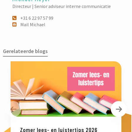
Directeur | Senior adviseur interne communicatie
+31 6 22 97 57 99
Mail Michael
Gerelateerde blogs
Vorige
Vol
Zomer lees- en luistertips 2026