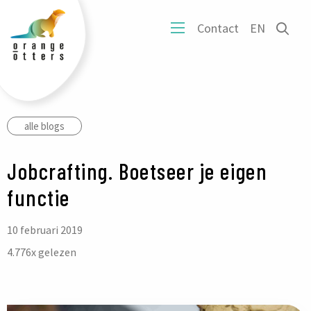
tters
Ope
Contact
EN
ogo
Open
het
mobiel
zoe
menu
form
alle blogs
Jobcrafting. Boetseer je eigen
functie
10 februari 2019
4.776
x gelezen