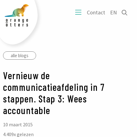
tters
Ope
Contact
EN
ogo
Open
het
mobiel
zoe
menu
form
alle blogs
Vernieuw de
communicatieafdeling in 7
stappen. Stap 3: Wees
accountable
10 maart 2015
4.409
x gelezen