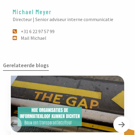
Michael Meyer
Directeur | Senior adviseur interne communicatie
+31 6 22 97 57 99
Mail Michael
Gerelateerde blogs
Vorige
Vol