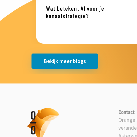
Wat betekent AI voor je
kanaalstrategie?
Bekijk meer blogs
Orange
Contact
Otters
Orange 
logo
verande
Asterwe