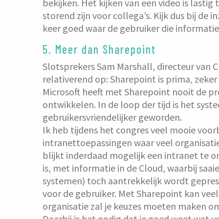
bekijken. Het kijken van een video is lastig
storend zijn voor collega’s. Kijk dus bij d
keer goed waar de gebruiker die informatie
5. Meer dan Sharepoint
Slotsprekers Sam Marshall, directeur van C
relativerend op: Sharepoint is prima, zeker
Microsoft heeft met Sharepoint nooit de pr
ontwikkelen. In de loop der tijd is het sys
gebruikersvriendelijker geworden.
Ik heb tijdens het congres veel mooie voo
intranettoepassingen waar veel organisati
blijkt inderdaad mogelijk een intranet te 
is, met informatie in de Cloud, waarbij saai
systemen) toch aantrekkelijk wordt geprese
voor de gebruiker. Met Sharepoint kan veel.
organisatie zal je keuzes moeten maken om 
Daarbij is het nodig dat je goed weet wat 