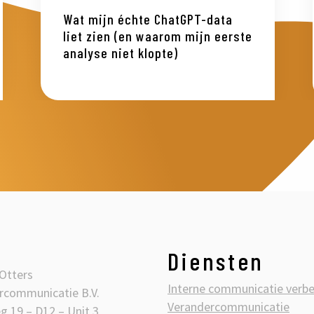
Wat mijn échte ChatGPT-data
liet zien (en waarom mijn eerste
analyse niet klopte)
Diensten
Otters
Interne communicatie verb
rcommunicatie B.V.
Verandercommunicatie
g 19 – D12 – Unit 3