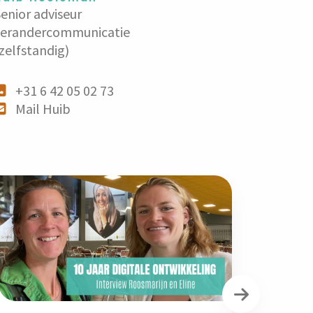
enior adviseur
verandercommunicatie
zelfstandig)
+31 6 42 05 02 73
Mail Huib
Volgende