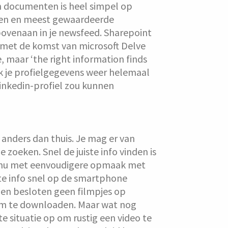
n documenten is heel simpel op
zen en meest gewaardeerde
ovenaan in je newsfeed. Sharepoint
 met de komst van microsoft Delve
, maar ‘the right information finds
k je profielgegevens weer helemaal
linkedin-profiel zou kunnen
 anders dan thuis. Je mag er van
zoeken. Snel de juiste info vinden is
t nu met eenvoudigere opmaak met
ste info snel op de smartphone
 men besloten geen filmpjes op
d om te downloaden. Maar wat nog
ste situatie op om rustig een video te