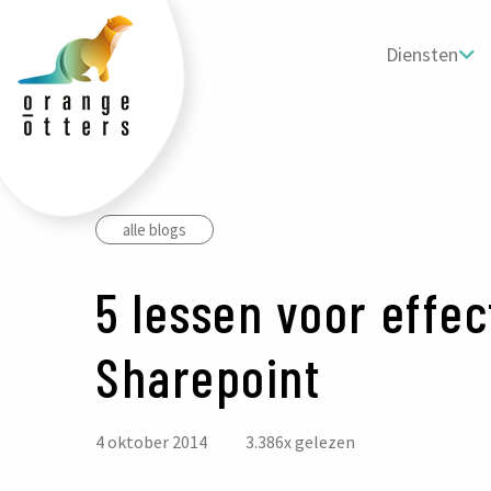
tters
ogo
Diensten
alle blogs
5 lessen voor effec
Sharepoint
4 oktober 2014
3.386
x gelezen