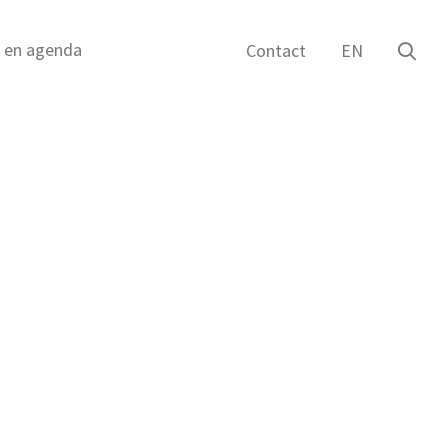
g en agenda
Ope
Contact
EN
het
zoe
form