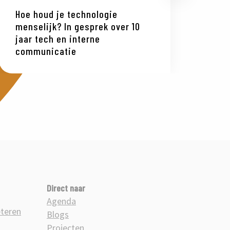
Hoe houd je technologie
AI 
menselijk? In gesprek over 10
maa
jaar tech en interne
van
communicatie
Direct naar
Agenda
eteren
Blogs
Projecten