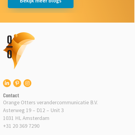
Bekijk meer blogs
Orange
Otters
logo
Ga
Ga
Ga
naar
naar
naar
Contact
onze
onze
onze
Orange Otters verandercommunicatie B.V.
Linkedin
Pinterest
Instagram
Asterweg 19 – D12 – Unit 3
1031 HL Amsterdam
+31 20 369 7290