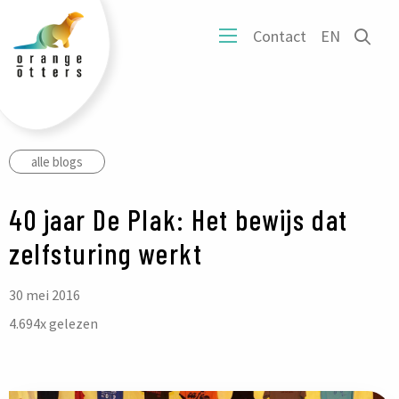
tters
Ope
Contact
EN
ogo
Open
het
mobiel
zoe
menu
form
alle blogs
40 jaar De Plak: Het bewijs dat
zelfsturing werkt
30 mei 2016
4.694
x gelezen