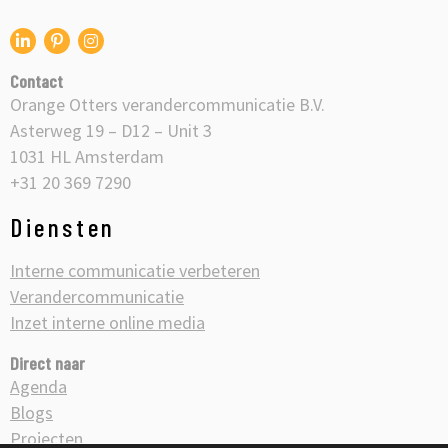
Ga
Ga
Ga
naar
naar
naar
Contact
onze
onze
onze
Orange Otters verandercommunicatie B.V.
Linkedin
Pinterest
Instagram
Asterweg 19 – D12 – Unit 3
1031 HL Amsterdam
+31 20 369 7290
Diensten
Interne communicatie verbeteren
Verandercommunicatie
Inzet interne online media
Direct naar
Agenda
Blogs
Projecten