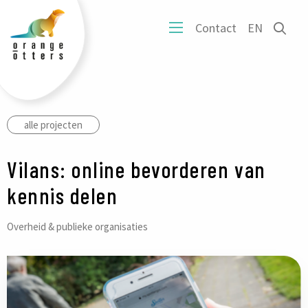
tters
Ope
Contact
EN
ogo
Open
het
mobiel
zoe
menu
form
alle projecten
Vilans: online bevorderen van
kennis delen
Overheid & publieke organisaties