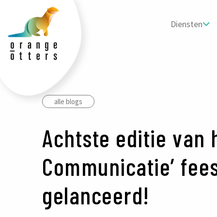
tters
ogo
Diensten
alle blogs
Achtste editie van 
Communicatie’ fees
gelanceerd!