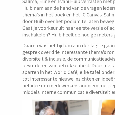
Salima, Eline en Evani Huib verrasten met 
Huib nam aan de hand van de vragen iedere
thema’s in het boek en het IC Canvas. Salim
door Huib over het podium te laten beweg
Gaat je voorkeur uit naar eerste versie of a
inschakelen? Huib heeft de nodige meter
Daarna was het tijd om aan de slag te gaan
gesprek over drie interessante thema’s r
diversiteit & inclusie, de communicatieadv
bevorderen van betrokkenheid. Door met a
sparren in het World Café, elke tafel onde
tot interessante nieuwe inzichten en ideeë
het idee om medewerkers anoniem met teg
middels interne communicatie diversiteit en