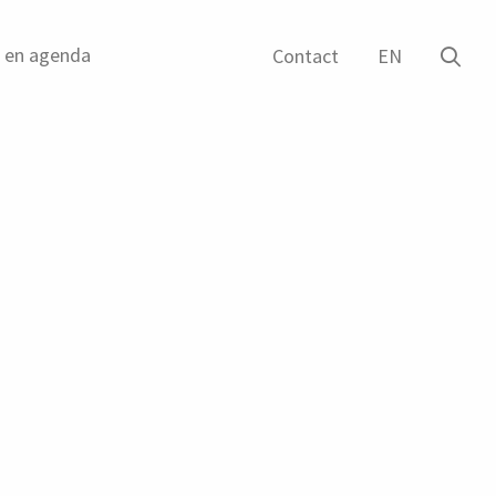
g en agenda
Ope
Contact
EN
het
zoe
form