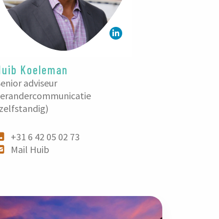
Huib Koeleman
enior adviseur
verandercommunicatie
zelfstandig)
+31 6 42 05 02 73
Mail Huib