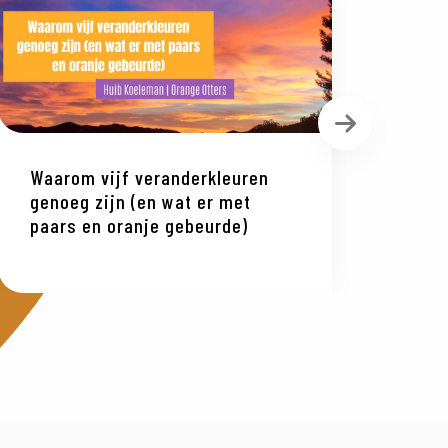
Volgende
Waarom vijf veranderkleuren
Wat
genoeg zijn (en wat er met
ver
paars en oranje gebeurde)
waa
wer