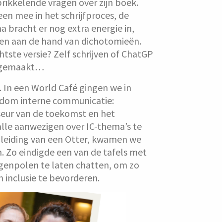
prikkelende vragen over zijn boek.
en mee in het schrijfproces, de
a bracht er nog extra energie in,
en aan de hand van dichotomieën.
chtste versie? Zelf schrijven of ChatGP
s gemaakt…
. In een World Café gingen we in
ondom interne communicatie:
iseur van de toekomst en het
lle aanwezigen over IC-thema’s te
r leiding van een Otter, kwamen we
n. Zo eindigde een van de tafels met
enpolen te laten chatten, om zo
 inclusie te bevorderen.