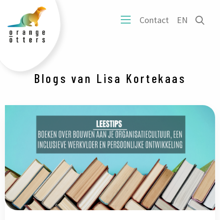
tters
Ope
Contact
EN
ogo
Open
het
mobiel
zoe
menu
form
Blogs van Lisa Kortekaas