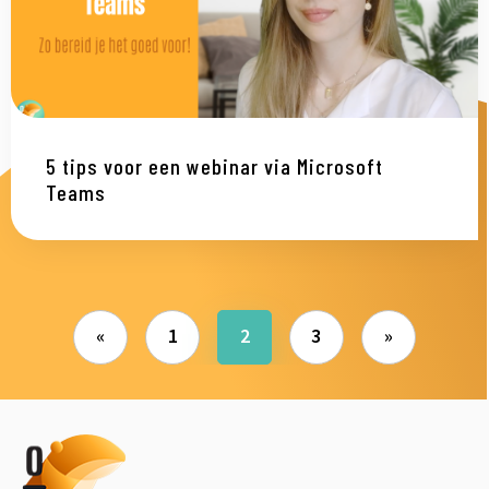
5 tips voor een webinar via Microsoft
Teams
«
1
2
3
»
Orange
Otters