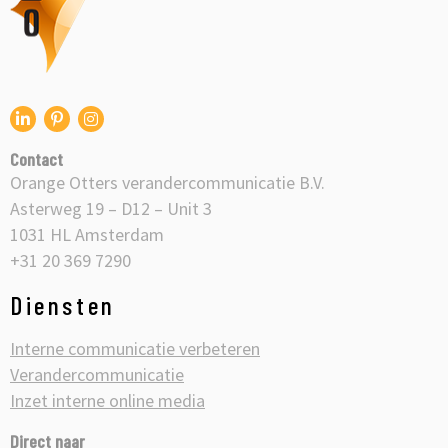
logo
Ga
Ga
Ga
naar
naar
naar
Contact
onze
onze
onze
Orange Otters verandercommunicatie B.V.
Linkedin
Pinterest
Instagram
Asterweg 19 – D12 – Unit 3
1031 HL Amsterdam
+31 20 369 7290
Diensten
Interne communicatie verbeteren
Verandercommunicatie
Inzet interne online media
Direct naar