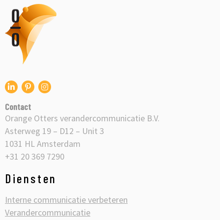
Orange
Otters
logo
Ga
Ga
Ga
naar
naar
naar
Contact
onze
onze
onze
Orange Otters verandercommunicatie B.V.
Linkedin
Pinterest
Instagram
Asterweg 19 – D12 – Unit 3
1031 HL Amsterdam
+31 20 369 7290
Diensten
Interne communicatie verbeteren
Verandercommunicatie