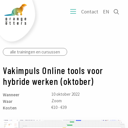
tters
Ope
Contact
EN
ogo
Open
het
mobiel
zoe
menu
form
alle trainingen en cursussen
Vakimpuls Online tools voor
hybride werken (oktober)
10 oktober 2022
Wanneer
Zoom
Waar
€10 - €39
Kosten